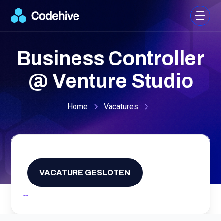
Business Controller
@ Venture Studio
Home
Vacatures
Fulltime
,
Finance
,
VACATURE GESLOTEN
Rotterdam
3000
-
4000
/
month