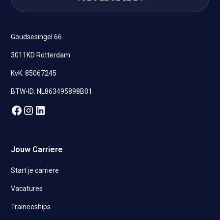
Goudsesingel 66
3011KD Rotterdam
KvK: 85067245
BTW-ID: NL863495898B01
Jouw Carriere
Start je carriere
Vacatures
Traineeships