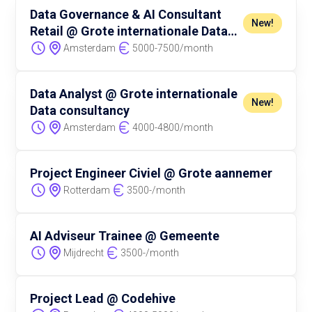
Data Governance & AI Consultant
New!
Retail @ Grote internationale Data
consultancy
Amsterdam
5000
-
7500
/
month
Data Analyst @ Grote internationale
New!
Data consultancy
Amsterdam
4000
-
4800
/
month
Project Engineer Civiel @ Grote aannemer
Rotterdam
3500
-
/
month
AI Adviseur Trainee @ Gemeente
Mijdrecht
3500
-
/
month
Project Lead @ Codehive