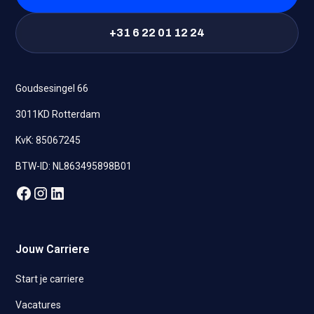
+31 6 22 01 12 24
Goudsesingel 66
3011KD Rotterdam
KvK: 85067245
BTW-ID: NL863495898B01
Jouw Carriere
Start je carriere
Vacatures