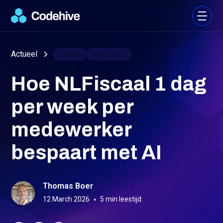
Actueel
Interview
Case studies
Hoe NLFiscaal 1 dag
per week per
medewerker
bespaart met AI
Thomas Boer
12 March 2026
•
5
min leestijd