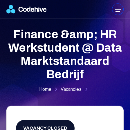
Finance &amp; HR
Werkstudent @ Data
Marktstandaard
Bedrijf
Home
Vacancies
Parttime
,
15
-
/
hour
VACANCY CLOSED