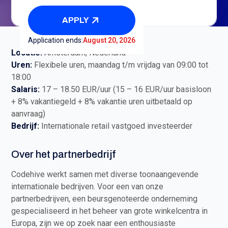
17
-
18.50
/
hour
APPLY
Application ends:
August 20, 2026
Locatie:
Amsterdam, Nederland
Uren:
Flexibele uren, maandag t/m vrijdag van 09:00 tot
18:00
Salaris:
17 – 18.50 EUR/uur (15 – 16 EUR/uur basisloon
+ 8% vakantiegeld + 8% vakantie uren uitbetaald op
aanvraag)
Bedrijf:
Internationale retail vastgoed investeerder
Over het partnerbedrijf
Codehive werkt samen met diverse toonaangevende
internationale bedrijven. Voor een van onze
partnerbedrijven, een beursgenoteerde onderneming
gespecialiseerd in het beheer van grote winkelcentra in
Europa, zijn we op zoek naar een enthousiaste