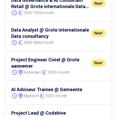
Data Governance & AI Consultant
New!
Retail @ Grote internationale Data
consultancy
5000
-
7500
/
month
Data Analyst @ Grote internationale
New!
Data consultancy
4000
-
4800
/
month
Project Engineer Civiel @ Grote
New!
aannemer
Rotterdam
3500
-
/
month
AI Adviseur Trainee @ Gemeente
Mijdrecht
3500
-
/
month
Project Lead @ Codehive