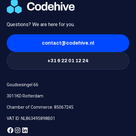
Questions? We are here for you.
contact@codehive.nl
+31 6 22 01 12 24
Goudsesingel 66
3011KD Rotterdam
Chamber of Commerce: 85067245
VAT ID: NL863495898B01